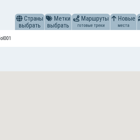
Страны
Метки
Маршруты
Новые
выбрать
выбрать
готовые треки
места
fol001