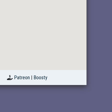
Patreon
|
Boosty