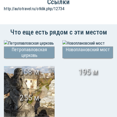
Ссылки
http://autotravel.ru/otklik.php/12734
Что еще есть рядом с эти местом
Петропавловская
Новоплановский мост
церковь
158 м
195 м
255 м