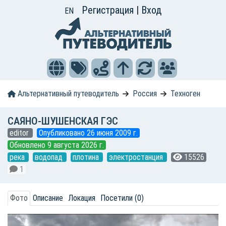
Регистрация
|
Вход
EN
Альтернативный путеводитель
Россия
Техноген
САЯНО-ШУШЕНСКАЯ ГЭС
editor
Опубликовано 26 июня 2009 г.
Обновлено 9 августа 2026 г.
река
водопад
плотина
электростанция
15526
1
Фото
Описание
Локация
Посетили (0)