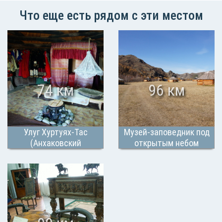
Что еще есть рядом с эти местом
74 км
96 км
Улуг Хуртуях-Тас
Музей-заповедник под
(Анхаковский
открытым небом
муниципальный музей)
"Казановка"