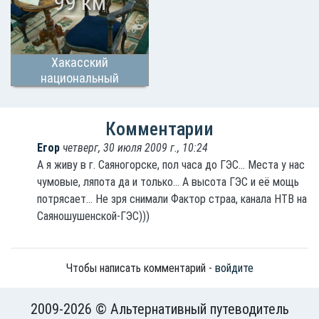
99 км
Хакасский
национальный
краеведческий музей
им. Л. Р. Кызласо
Комментарии
Егор
четверг, 30 июля 2009 г., 10:24
А я живу в г. Саяногорске, пол часа до ГЭС... Места у нас
чумовые, ляпота да и только... А высота ГЭС и её мощь
потрясает... Не зря снимали Фактор страа, канала НТВ на
Саяношушенской-ГЭС)))
Чтобы написать комментарий -
войдите
2009-2026 © Альтернативный путеводитель