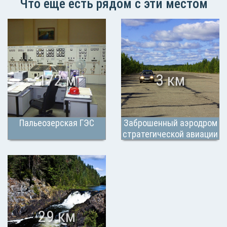
Что еще есть рядом с эти местом
172 м
3 км
Пальеозерская ГЭС
Заброшенный аэродром
стратегической авиации
Гирвас
29 км