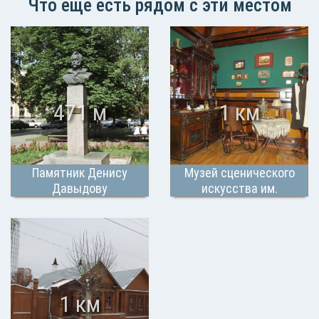
Что еще есть рядом с эти местом
471 м
1 км
Памятник Денису
Музей сценического
Давыдову
искусства им.
В.Э.Мейерхольда
1 км