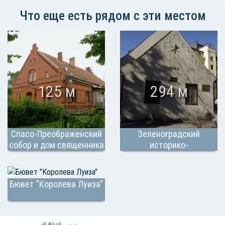
Что еще есть рядом с эти местом
125 м
294 м
Спасо-Преображенский
Зеленоградский
собор и дом священника
историко-
архитектурный музей
Бювет "Королева Луиза"