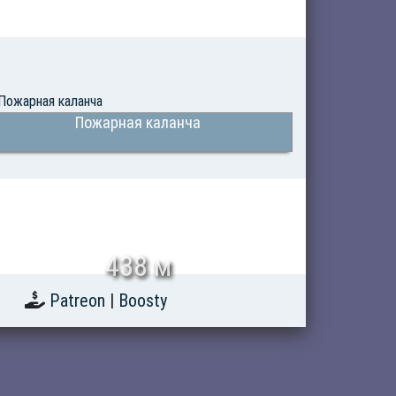
Пожарная каланча
438 м
Patreon
|
Boosty