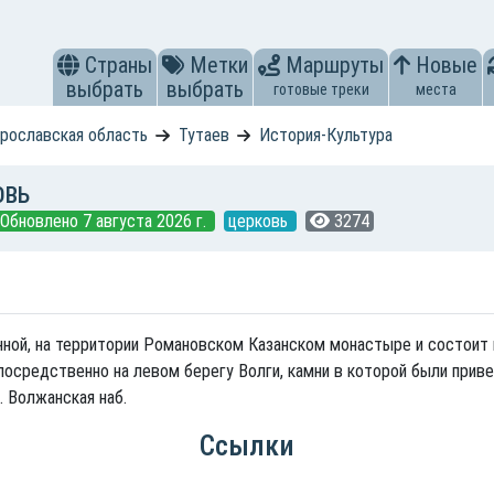
Страны
Метки
Маршруты
Новые
выбрать
выбрать
готовые треки
места
рославская область
Тутаев
История-Культура
ОВЬ
Обновлено 7 августа 2026 г.
церковь
3274
нной, на территории Романовском Казанском монастыре и состоит 
посредственно на левом берегу Волги, камни в которой были при
. Волжанская наб.
Ссылки