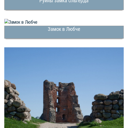
Руины замка Ольгерда
Замок в Любче