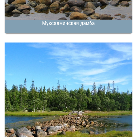
Муксалминская дамба