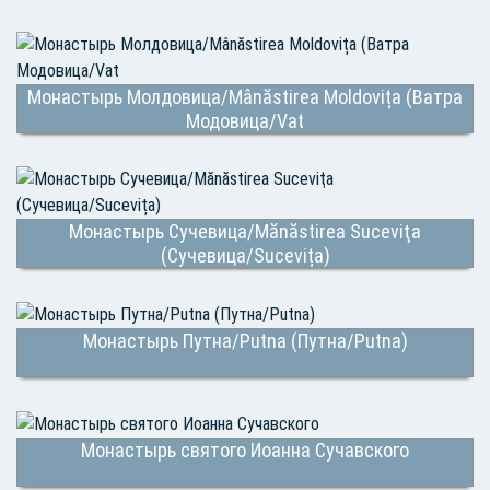
Монастырь Молдовица/Mânăstirea Moldovița (Ватра
Модовица/Vat
Монастырь Сучевица/Mănăstirea Suceviţa
(Сучевица/Sucevița)
Монастырь Путна/Putna (Путна/Putna)
Монастырь святого Иоанна Сучавского