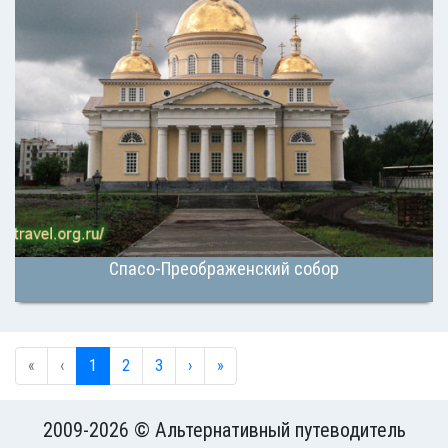
Спасо-Преображенский собор
«
‹
1
2
3
›
»
2009-2026 © Альтернативный путеводитель